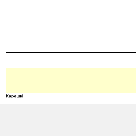
Карешкі