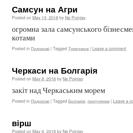
Самсун на Агри
Posted on
May 13, 2018
by
Ne Pojnjav
огромна зала самсунського бізнесме
котами
Posted in
Подорожі
|
Tagged
Туреччина
|
Leave a comment
Черкаси на Болгарія
Posted on
May 8, 2018
by
Ne Pojnjav
закіт над Черкаським морем
Posted in
Подорожі
|
Tagged
Болгарія
,
прогулянки
|
Leave a 
вірш
Posted on
May 4, 2018
by
Ne Pojnjav