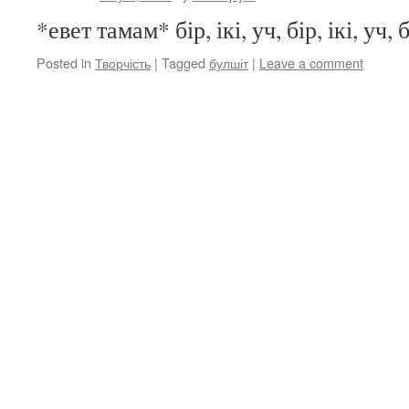
*евет тамам* бір, ікі, уч, бір, ікі, уч
Posted in
Творчість
|
Tagged
булшіт
|
Leave a comment