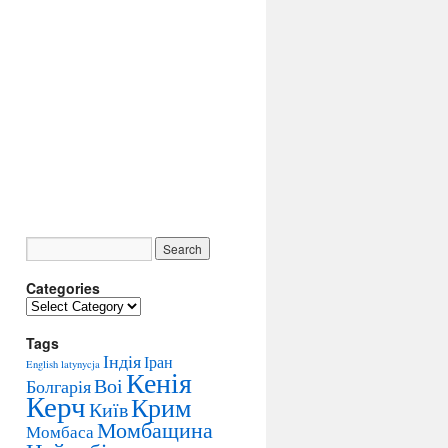
Categories
C
a
Tags
t
Індія
Іран
e
English
latynycja
Кенія
g
Воі
Болгарія
Керч
o
Крим
Київ
r
Момбащина
Момбаса
i