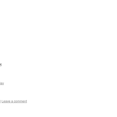
8
jav
|
Leave a comment