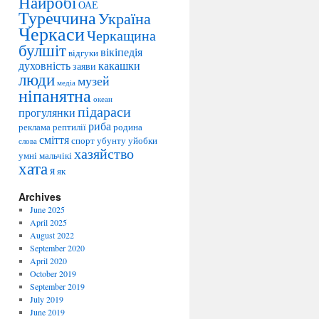
Найробі
e
ОАЕ
Туреччина
Україна
s
Черкаси
Черкащина
булшіт
вікіпедія
відгуки
духовність
какашки
заяви
люди
музей
медіа
ніпанятна
океан
підараси
прогулянки
риба
реклама
рептилії
родина
сміття
спорт
убунту
уйобки
слова
хазяйство
умні мальчікі
хата
я
як
Archives
June 2025
April 2025
August 2022
September 2020
April 2020
October 2019
September 2019
July 2019
June 2019