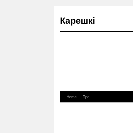
Карешкі
Home
Про
Skip
to
content