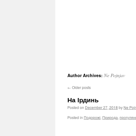
Ne Pojnjav
Author Archives:
←
Older posts
На Ірдинь
Posted on
December 27, 2018
by
Ne Poj
Posted in
Подорожі
,
Природа
,
прогулян