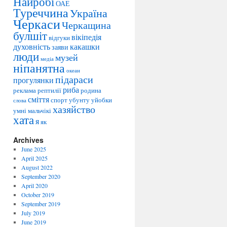
Найробі
e
ОАЕ
Туреччина
Україна
s
Черкаси
Черкащина
булшіт
вікіпедія
відгуки
духовність
какашки
заяви
люди
музей
медіа
ніпанятна
океан
підараси
прогулянки
риба
реклама
рептилії
родина
сміття
спорт
убунту
уйобки
слова
хазяйство
умні мальчікі
хата
я
як
Archives
June 2025
April 2025
August 2022
September 2020
April 2020
October 2019
September 2019
July 2019
June 2019