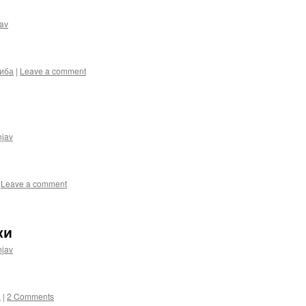
av
иба
|
Leave a comment
njav
Leave a comment
ки
njav
а
|
2 Comments