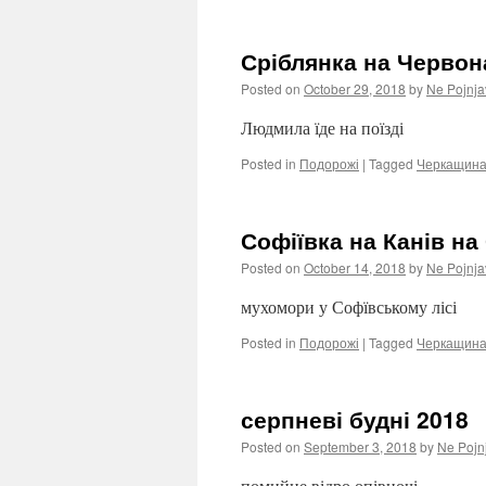
Сріблянка на Червон
Posted on
October 29, 2018
by
Ne Pojnja
Людмила їде на поїзді
Posted in
Подорожі
|
Tagged
Черкащин
Софіївка на Канів на
Posted on
October 14, 2018
by
Ne Pojnja
мухомори у Софївському лісі
Posted in
Подорожі
|
Tagged
Черкащин
серпневі будні 2018
Posted on
September 3, 2018
by
Ne Pojn
помийне відро опівночі