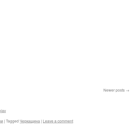
Newer posts
→
njav
ки
|
Tagged
Черкащина
|
Leave a comment