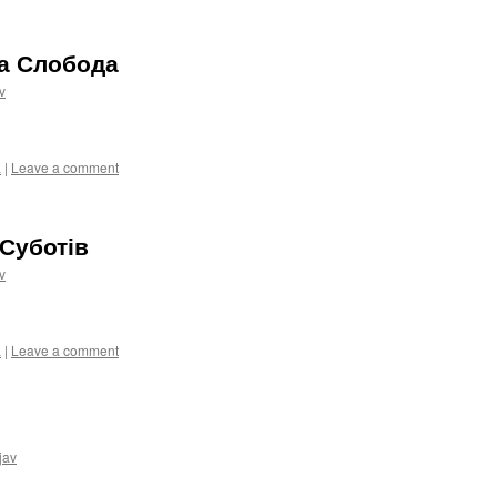
а Слобода
v
а
|
Leave a comment
 Суботів
v
а
|
Leave a comment
jav