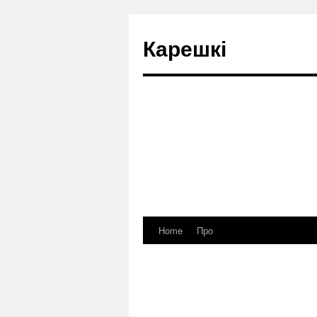
Карешкі
Home
Про
Skip
to
content