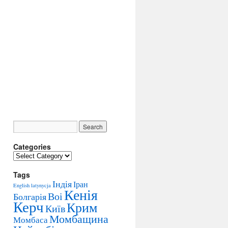
Categories
C
a
Tags
t
Індія
Іран
e
English
latynycja
Кенія
g
Воі
Болгарія
Керч
o
Крим
Київ
r
Момбащина
Момбаса
i