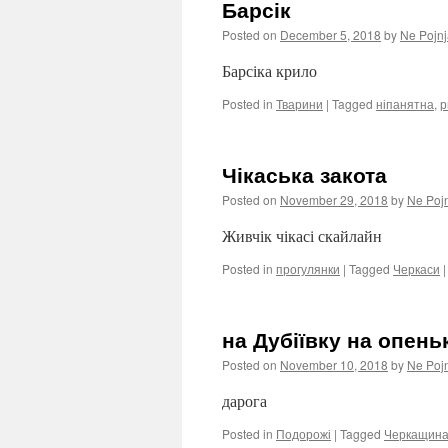
Барсік
Posted on
December 5, 2018
by
Ne Pojnj
Барсіка крило
Posted in
Тварини
|
Tagged
ніпанятна
,
р
Чікаська закота
Posted on
November 29, 2018
by
Ne Poj
Живчік чікасі скайлайн
Posted in
прогулянки
|
Tagged
Черкаси
|
на Дубіївку на опень
Posted on
November 10, 2018
by
Ne Poj
дарога
Posted in
Подорожі
|
Tagged
Черкащин