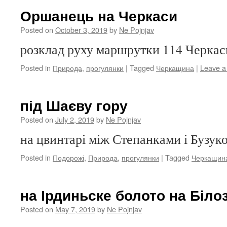
Оршанець на Черкаси
Posted on
October 3, 2019
by
Ne Pojnjav
розклад руху маршрутки 114 Черка
Posted in
Природа
,
прогулянки
|
Tagged
Черкащина
|
Leave 
під Шаєву гору
Posted on
July 2, 2019
by
Ne Pojnjav
на цвинтарі між Степанками і Бузук
Posted in
Подорожі
,
Природа
,
прогулянки
|
Tagged
Черкащин
на Ірдиньске болото на Білоз
Posted on
May 7, 2019
by
Ne Pojnjav