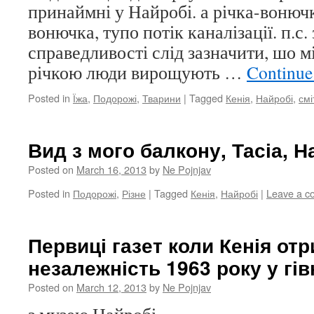
принаймні у Найробі. а річка-вонюч
вонючка, тупо потік каналізації. п.с.
справедливості слід зазначити, шо м
річкою люди вирощують …
Continue
Posted in
Їжа
,
Подорожі
,
Тварини
|
Tagged
Кенія
,
Найробі
,
смі
Вид з мого балкону, Тасіа, Н
Posted on
March 16, 2013
by
Ne Pojnjav
Posted in
Подорожі
,
Різне
|
Tagged
Кенія
,
Найробі
|
Leave a 
Первиці газет коли Кенія от
незалежність 1963 року у гів
Posted on
March 12, 2013
by
Ne Pojnjav