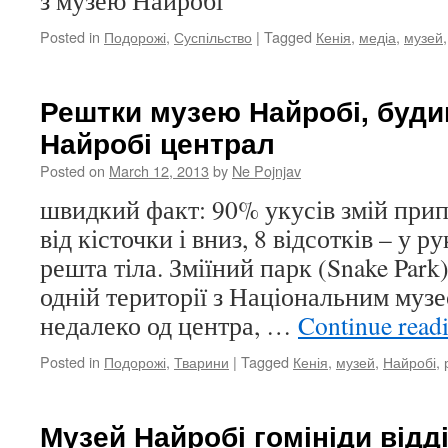
з музею Найробі
Posted in
Подорожі
,
Суспільство
|
Tagged
Кенія
,
медіа
,
музей
Рештки музею Найробі, буди
Найробі централ
Posted on
March 12, 2013
by
Ne Pojnjav
швидкий факт: 90% укусів змій прип
від кісточки і вниз, 8 відсотків – у р
решта тіла. Зміїний парк (Snake Park
одній території з Національним музе
недалеко од центра, …
Continue read
Posted in
Подорожі
,
Тварини
|
Tagged
Кенія
,
музей
,
Найробі
,
Музей Найробі гомініди відд