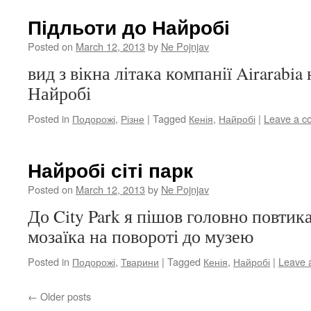
Підльоти до Найробі
Posted on
March 12, 2013
by
Ne Pojnjav
вид з вікна літака компанії Airarabia
Найробі
Posted in
Подорожі
,
Різне
|
Tagged
Кенія
,
Найробі
|
Leave a 
Найробі сіті парк
Posted on
March 12, 2013
by
Ne Pojnjav
До City Park я пішов головно повтика
мозаїка на повороті до музею
Posted in
Подорожі
,
Тварини
|
Tagged
Кенія
,
Найробі
|
Leave 
←
Older posts