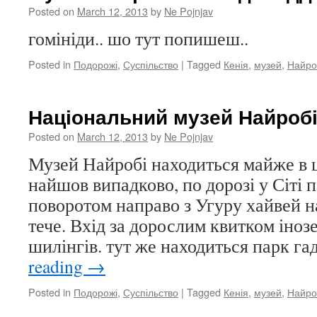
Posted on
March 12, 2013
by
Ne Pojnjav
гомініди.. шо тут попишеш..
Posted in
Подорожі
,
Суспільство
|
Tagged
Кенія
,
музей
,
Найро
Національний музей Найроб
Posted on
March 12, 2013
by
Ne Pojnjav
Музей Найробі находиться майже в ц
найшов випадково, по дорозі у Сіті п
поворотом направо з Угуру хайвей на
тече. Вхід за дорослим квитком іноз
шилінгів. тут же находиться парк 
reading
→
Posted in
Подорожі
,
Суспільство
|
Tagged
Кенія
,
музей
,
Найро