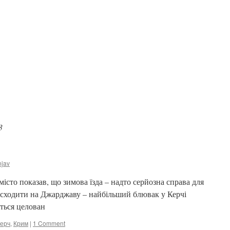
3
njav
місто показав, що зимова їзда – надто серйозна справа для
 сходити на Джарджаву – найбільший блювак у Керчі
ться целован
ерч
,
Крим
|
1 Comment