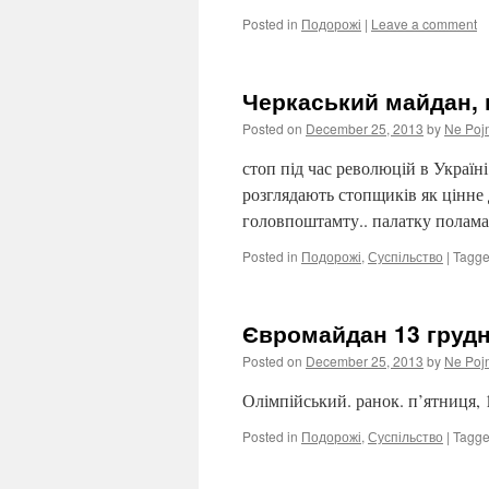
Posted in
Подорожі
|
Leave a comment
Черкаський майдан, п
Posted on
December 25, 2013
by
Ne Poj
стоп під час революцій в Україн
розглядають стопщиків як цінне 
головпоштамту.. палатку полама
Posted in
Подорожі
,
Суспільство
|
Tagg
Євромайдан 13 груд
Posted on
December 25, 2013
by
Ne Poj
Олімпійський. ранок. п’ятниця, 
Posted in
Подорожі
,
Суспільство
|
Tagg