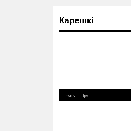
Карешкі
Home
Про
Skip
to
content