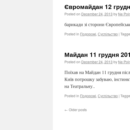
Євромайдан 12 груд
Posted on
December 24, 2013
by
Ne Poj
барикади зі сторони Європейсько
Posted in
Подорожі
,
Суспільство
|
Tagg
Майдан 11 грудня 20
Posted on
December 24, 2013
by
Ne Poj
Поїхав на Майдан 11 грудня післ
Київ потрошку забуваю, інстинкт
на Театральну..
Posted in
Подорожі
,
Суспільство
|
Tagg
←
Older posts