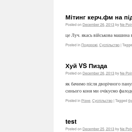
Мітинг керч.фм на п
Posted on
December 26, 2013
by
Ne Poj
це Луч. якась військова машина 
Posted in
Подорожі
,
Суспільство
|
Tagg
Хуй VS Пизда
Posted on
December 26, 2013
by
Ne Poj
як бачимо після дворічного панув
синього коня ми очікуємо фало
Posted in
Різне
,
Суспільство
|
Tagged
бу
test
Posted on
December 25, 2013
by
Ne Poj