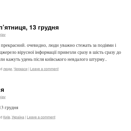
’ятниця, 13 грудня
njav
і прекрасний. очевидно, люди уважно стежать за подіями і
джерело вірусної інформації привезли сразу в шість сразу до
ли кажуть удень після київського невдалого штурму..
ed
люди
,
Черкаси
|
Leave a comment
ня
njav
13 грудня
ed
Київ
,
Україна
|
Leave a comment