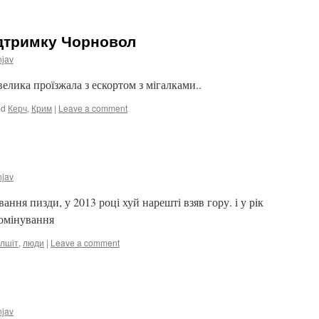
ідтримку Чорновол
njav
велика проїзжала з ескортом з мігалками..
ed
Керч
,
Крим
|
Leave a comment
njav
ання пизди, у 2013 році хуй нарешті взяв гору. і у рік
домінування
лшіт
,
люди
|
Leave a comment
njav