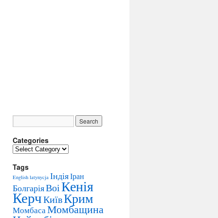
Categories
C
a
Tags
t
Індія
Іран
e
English
latynycja
Кенія
g
Воі
Болгарія
Керч
o
Крим
Київ
r
Момбащина
Момбаса
i