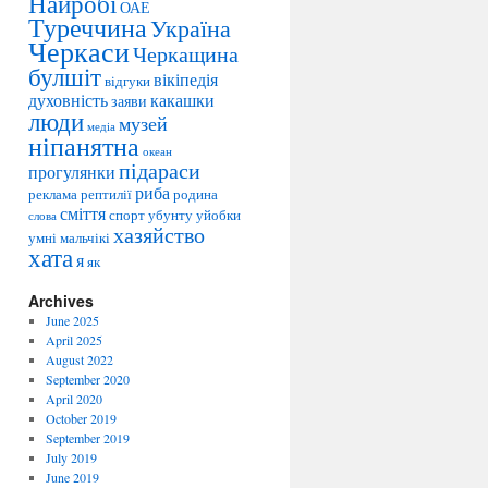
Найробі
e
ОАЕ
Туреччина
Україна
s
Черкаси
Черкащина
булшіт
вікіпедія
відгуки
духовність
какашки
заяви
люди
музей
медіа
ніпанятна
океан
підараси
прогулянки
риба
реклама
рептилії
родина
сміття
спорт
убунту
уйобки
слова
хазяйство
умні мальчікі
хата
я
як
Archives
June 2025
April 2025
August 2022
September 2020
April 2020
October 2019
September 2019
July 2019
June 2019