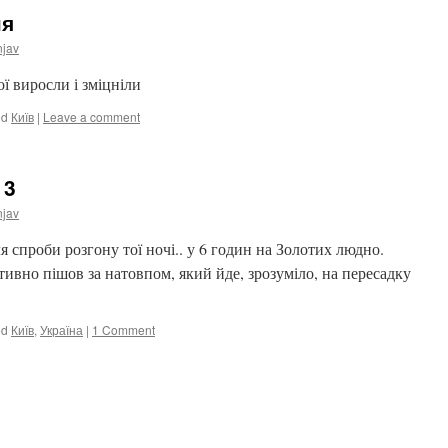
ня
njav
ї виросли і зміцніли
ed
Київ
|
Leave a comment
13
njav
я спроби розгону тої ночі.. у 6 годин на Золотих людно.
ивно пішов за натовпом, який йде, зрозуміло, на пересадку
ed
Київ
,
Україна
|
1 Comment