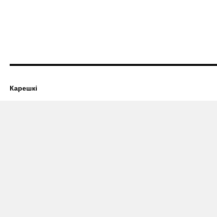
Карешкі