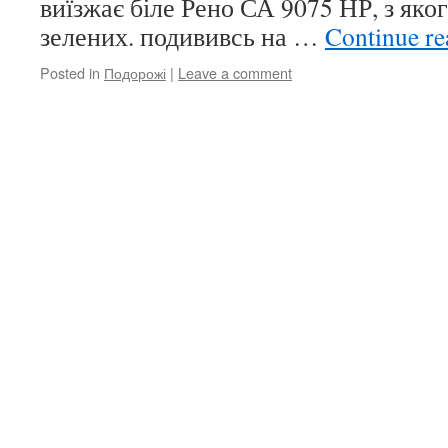
виїзжає біле Рено СА 9075 НР, з яко
зелених. подививсь на …
Continue r
Posted in
Подорожі
|
Leave a comment