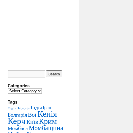
Categories
C
a
Tags
t
Індія
Іран
e
English
latynycja
Кенія
g
Воі
Болгарія
Керч
o
Крим
Київ
r
Момбащина
Момбаса
i