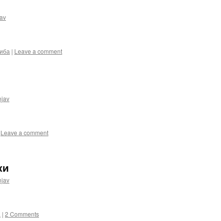
av
иба
|
Leave a comment
njav
Leave a comment
ки
njav
а
|
2 Comments