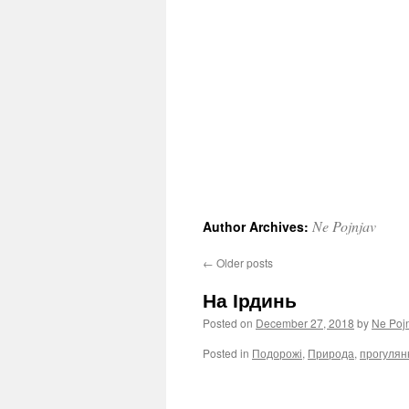
Ne Pojnjav
Author Archives:
←
Older posts
На Ірдинь
Posted on
December 27, 2018
by
Ne Poj
Posted in
Подорожі
,
Природа
,
прогулян