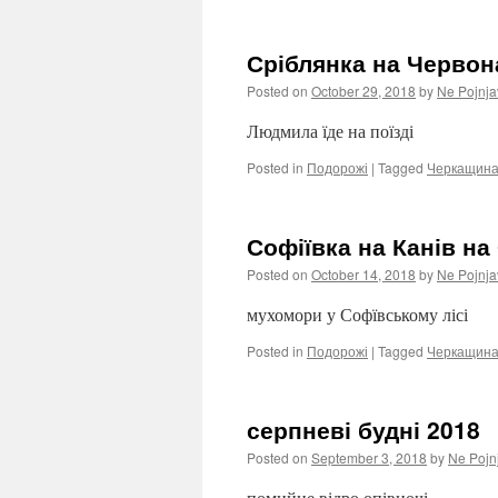
Сріблянка на Червон
Posted on
October 29, 2018
by
Ne Pojnja
Людмила їде на поїзді
Posted in
Подорожі
|
Tagged
Черкащин
Софіївка на Канів на
Posted on
October 14, 2018
by
Ne Pojnja
мухомори у Софївському лісі
Posted in
Подорожі
|
Tagged
Черкащин
серпневі будні 2018
Posted on
September 3, 2018
by
Ne Pojn
помийне відро опівночі