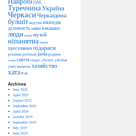
Найробі
e
ОАЕ
Туреччина
Україна
s
Черкаси
Черкащина
булшіт
вікіпедія
відгуки
духовність
какашки
заяви
люди
музей
медіа
ніпанятна
океан
підараси
прогулянки
риба
реклама
рептилії
родина
сміття
спорт
убунту
уйобки
слова
хазяйство
умні мальчікі
хата
я
як
Archives
June 2025
April 2025
August 2022
September 2020
April 2020
October 2019
September 2019
July 2019
June 2019