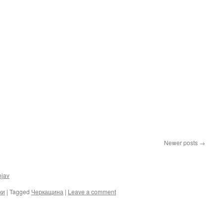
Newer posts
→
njav
ки
|
Tagged
Черкащина
|
Leave a comment