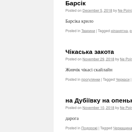
Барсік
Posted on
December 5, 2018
by
Ne Pojnj
Барсіка крило
Posted in
Тварини
|
Tagged
ніпанятна
,
р
Чікаська закота
Posted on
November 29, 2018
by
Ne Poj
Живчік чікасі скайлайн
Posted in
прогулянки
|
Tagged
Черкаси
|
на Дубіївку на опень
Posted on
November 10, 2018
by
Ne Poj
дарога
Posted in
Подорожі
|
Tagged
Черкащин