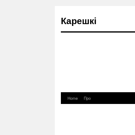
Карешкі
Home
Про
Skip
to
content