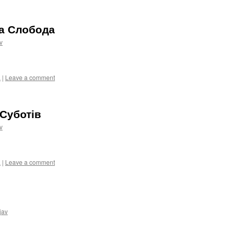
а Слобода
v
а
|
Leave a comment
 Суботів
v
а
|
Leave a comment
jav