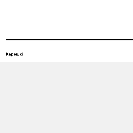
Карешкі