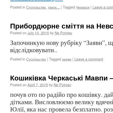
Posted in
Суспільство
,
такоє...
|
Tagged
Черкаси
|
Leave a co
Прибордюрне сміття на Нев
Posted on
July 10, 2015
by
Ne Pojnjav
Започинкую нову рубріку “Заяви”, щ
відслідковувати..
Posted in
Суспільство
|
Tagged
заяви
|
Leave a comment
Кошиківка Черкаські Мавпи –
Posted on
April 7, 2015
by
Ne Pojnjav
почув ото по радійо про кошівку. да
дітками. Висловлюємо велику вдячні
Юлії, яка нас провела безплатно. роз