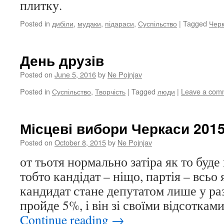
плитку.
Posted in
дибіли
,
мудаки
,
підараси
,
Суспільство
|
Tagged
Чер
День друзів
Posted on
June 5, 2016
by
Ne Pojnjav
Posted in
Суспільство
,
Творчість
|
Tagged
люди
|
Leave a com
Місцеві вибори Черкаси 201
Posted on
October 8, 2015
by
Ne Pojnjav
от тьотя нормально затіра як то буде
тобто кандідат – ніщо, партія – всьо 
кандидат стане депутатом лише у раз
пройде 5%, і він зі своїми відсотками
Continue reading
→