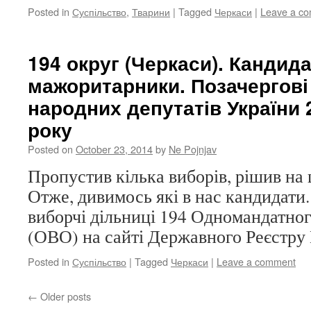
Posted in
Суспільство
,
Тварини
|
Tagged
Черкаси
|
Leave a c
194 округ (Черкаси). Кандида
мажоритарники. Позачергові
народних депутатів України 
року
Posted on
October 23, 2014
by
Ne Pojnjav
Пропустив кілька виборів, рішив на 
Отже, дивимось які в нас кандидати.
виборчі дільниці 194 Одномандатно
(ОВО) на сайті Державного Реєстру 
Posted in
Суспільство
|
Tagged
Черкаси
|
Leave a comment
←
Older posts