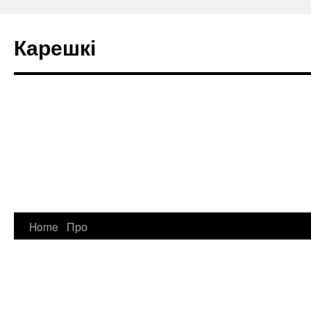
Карешкі
Home
Про
Skip
to
content