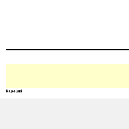
Карешкі