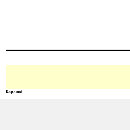
Карешкі