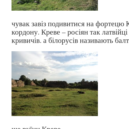
чувак завіз подивитися на фортецю 
кордону. Креве – росіян так латвійці
кривичів. а білорусів називають бал
ще руїни Креве