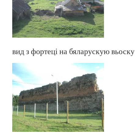
вид з фортеці на бяларускую вьоску