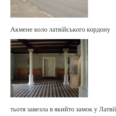
Акмене коло латвійського кордону
тьотя завезла в якийто замок у Латві