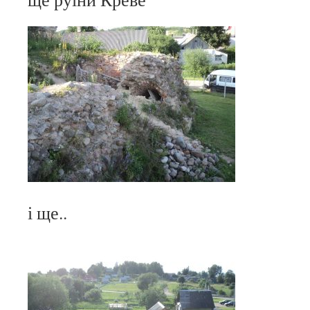
і ще..