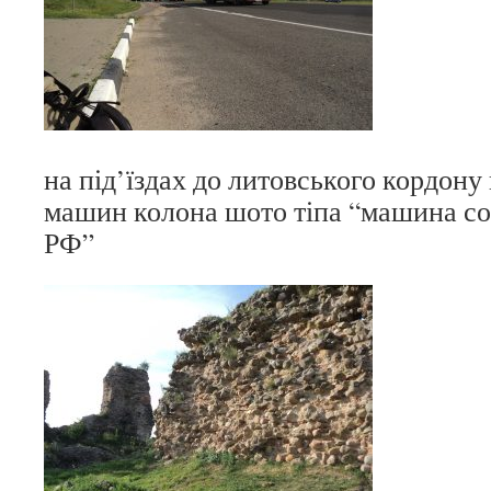
на під’їздах до литовського кордону
машин колона шото тіпа “машина с
РФ”