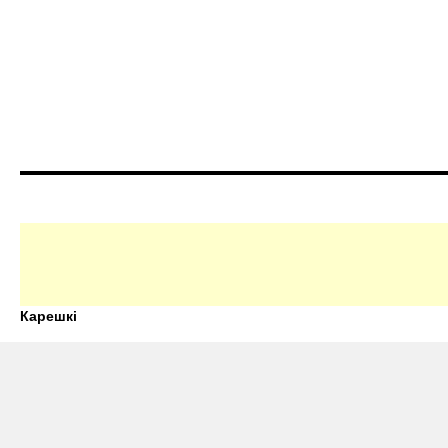
Карешкі