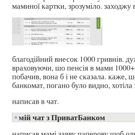
маминої картки, зрозуміло. заходжу в
благодійний внесок 1000 гривнів. ду
враховуючи, шо пенсія в мами 1000+
побачив, вона б і не сказала. каже, 
банкомат, погано було видно, хотіла 
написав в чат.
мій чат з ПриватБанком
написав мамі заяву паперову шоб од