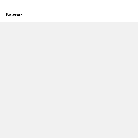
Карешкі