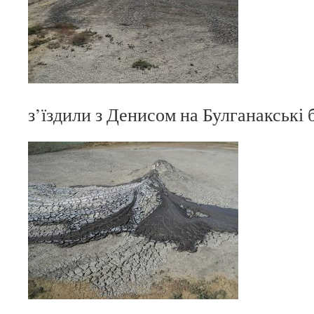
з’їздили з Денисом на Булганакські