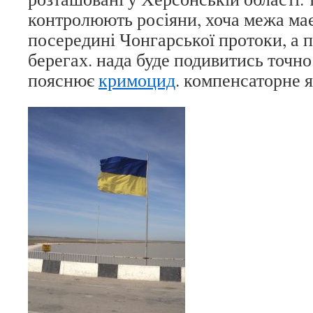
контролюють росіяни, хоча межа ма
посередині Чонгарської протоки, а п
берегах. нада буде подивитись точно
пояснює
кримоцид
. компенсаторне 