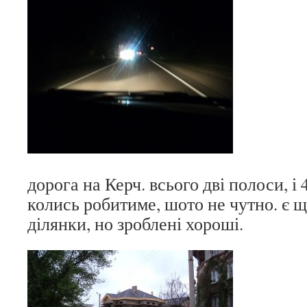
дорога на Керч. всього дві полоси, і
колись робитиме, шото не чутно. є щ
ділянки, но зроблені хороші.