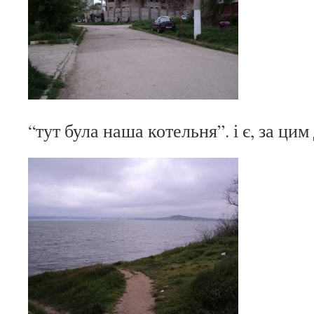
“тут була наша котельня”. і є, за ци