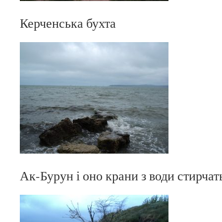
Керченська бухта
Ак-Бурун і оно крани з води стирчат