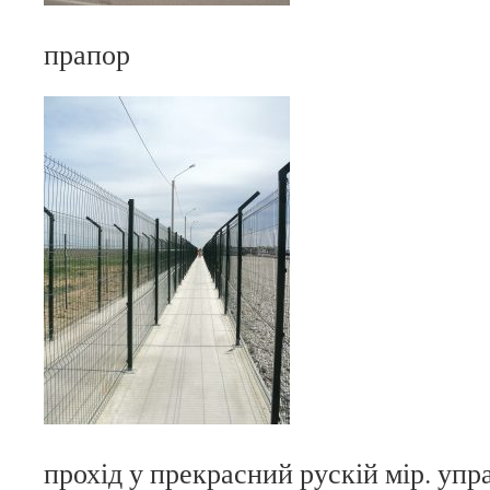
прапор
прохід у прекрасний рускій мір. упр