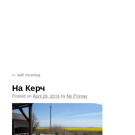
←
мій лісапед
На Керч
Posted on
April 26, 2016
by
Ne Pojnjav