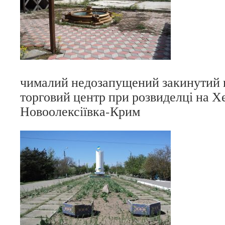
чималий недозапущений закинутий
торговий центр при розвиделці на Х
Новоолексіївка-Крим