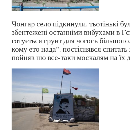
Чонгар село підкинули. тьотінькі бу
збентежені останніми вибухами в Гє
готується грунт для чогось більшого
кому ето нада”. постіснявся спитать 
пойняв шо все-таки москалям на їх 