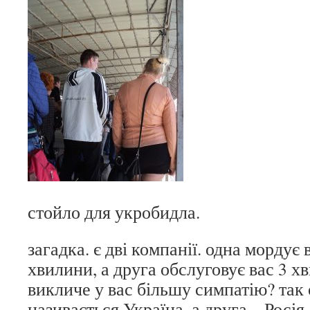
стойло для укробидла.
загадка. є дві компанії. одна мордує 
хвилини, а друга обслуговує вас 3 х
викличе у вас більшу симпатію? так
називається Україна, а друга – Росія.