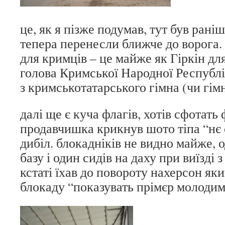
це, як я пізже подумав, тут був рані
тепера перенесли ближче до ворога
для кримців – це майже як Гіркін д
голова Кримської Народної Республі
з кримськотатарського гімна (чи гім
далі ще є куча флагів, хотів сфотать
продавчишка крикнув шото тіпа “нє 
дибіл. блокадніків не видно майже, о
базу і один сидів на даху при виїзді 
кстаті їхав до повороту нахерсон як
блокаду “показувать прімєр молодим