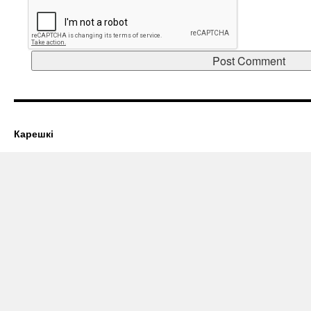
Карешкі