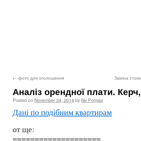
←
фото для оголошення
Заміна стояк
Аналіз орендної плати. Керч
Posted on
November 24, 2014
by
Ne Pojnjav
Дані по подібним квартирам
от ще:
====================