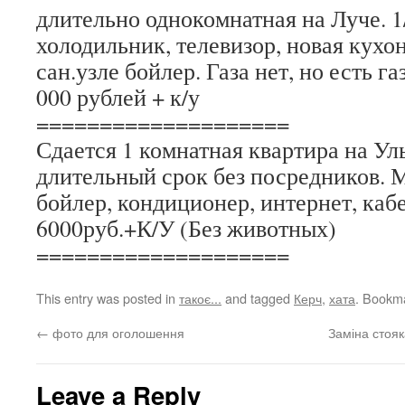
длительно однокомнатная на Луче. 1/
холодильник, телевизор, новая кухо
сан.узле бойлер. Газа нет, но есть г
000 рублей + к/у
====================
Сдается 1 комнатная квартира на Ул
длительный срок без посредников. 
бойлер, кондиционер, интернет, кабе
6000руб.+К/У (Без животных)
====================
This entry was posted in
такоє...
and tagged
Керч
,
хата
. Bookm
←
фото для оголошення
Заміна стояк
Leave a Reply