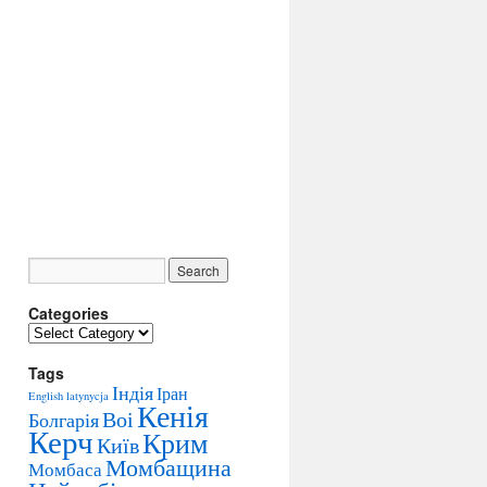
Categories
C
a
Tags
t
Індія
Іран
e
English
latynycja
Кенія
g
Воі
Болгарія
Керч
o
Крим
Київ
r
Момбащина
Момбаса
i