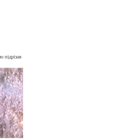
ю підрізав