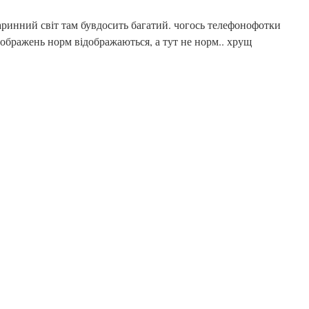
варинний світ там бувдосить багатий. чогось телефонофотки
 зображень норм відображаються, а тут не норм.. хрущ