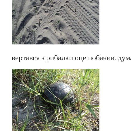
вертався з рибалки оце побачив. дум