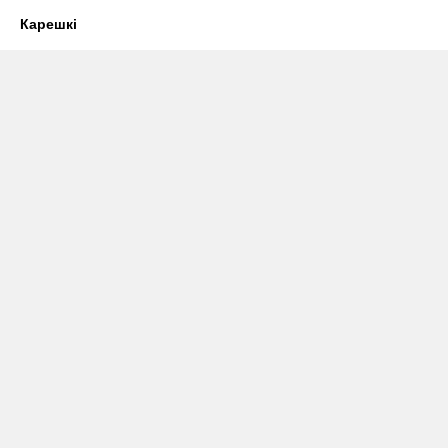
Карешкі