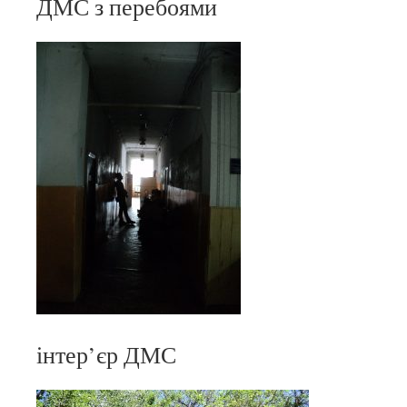
ДМС з перебоями
інтер’єр ДМС