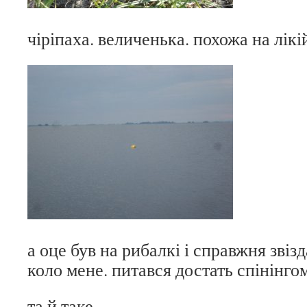
чіріпаха. величенька. похожа на лікі
а оце був на рибалкі і справжня звіз
коло мене. питався достать спінінгом
та й таке