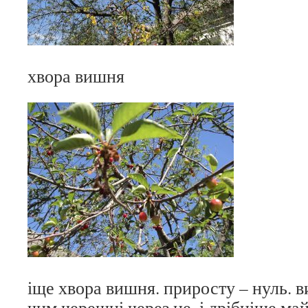
хвора вишня
іще хвора вишня. приросту – нуль. 
чим черешні через це, і дрібніше май