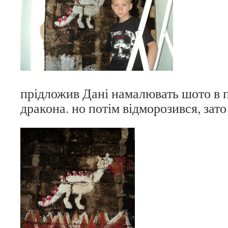
прідложив Дані намалювать шото в пі
дракона. но потім відморозився, зат