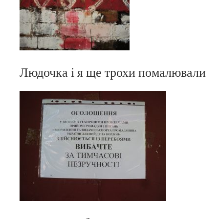
Людочка і я ще трохи помалювали