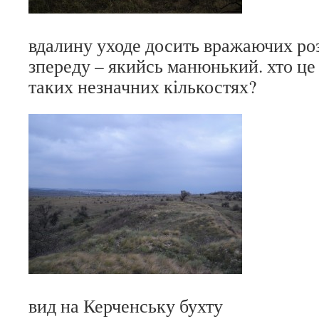
вдалину уходе досить вражаючих розм
зпереду – якийсь манюнький. хто це 
таких незначних кількостях?
вид на Керченську бухту