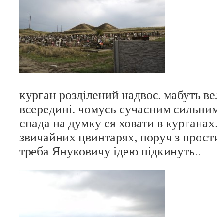
курган розділений надвоє. мабуть в
всередині. чомусь сучасним сильним
спада на думку ся ховати в курганах.
звичайних цвинтарях, поруч з прост
треба Януковичу ідею підкинуть..