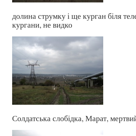
долина струмку і ще курган біля тел
кургани, не видко
Солдатська слобідка, Марат, мертви