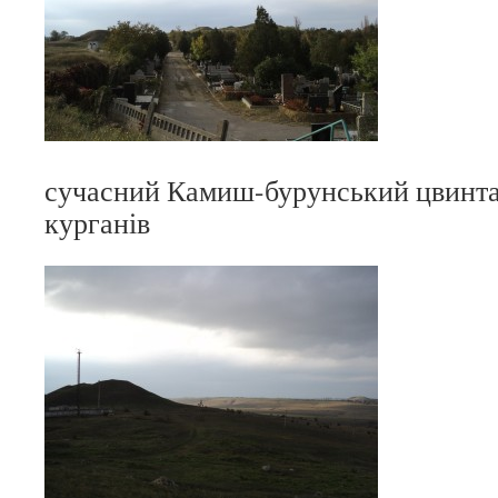
сучасний Камиш-бурунський цвинтар
курганів