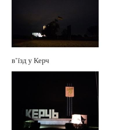
в’їзд у Керч