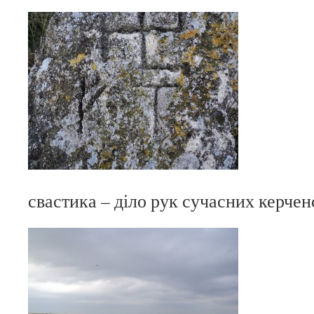
свастика – діло рук сучасних керче