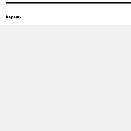
Карешкі