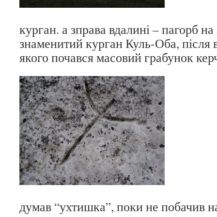
курган. а зправа вдалині – пагорб на
знаменитий курган Куль-Оба, після 
якого почався масовий грабунок кер
думав “ухтишка”, поки не побачив н