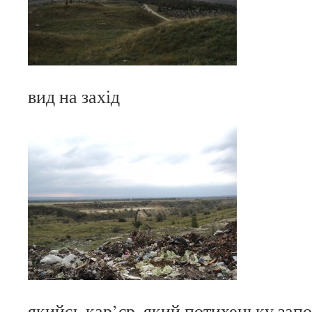
вид на захід
якийсь кар’єр, який потихеньку зап