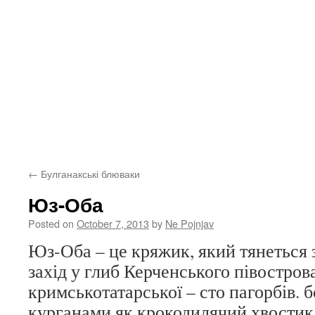
←
Булганакські блюваки
Юз-Оба
Posted on
October 7, 2013
by
Ne Pojnjav
Юз-Оба – це кряжик, який тянеться 
захід у глиб Керченського півостров
кримськотатарської – сто пагорбів. 
курганами як крокодилячий хвостик