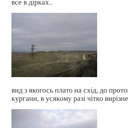
все в дірках..
вид з якогось плато на схід, до прото
кургани, в усякому разі чітко вирізне