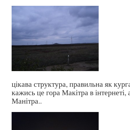
цікава структура, правильна як курга
кажись це гора Макітра в інтернеті, 
Манітра..