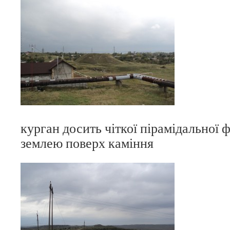
курган досить чіткої пірамідальної
землею поверх каміння