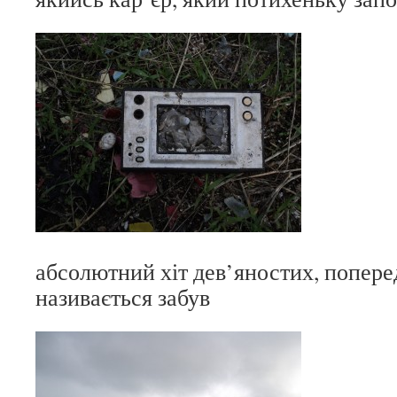
абсолютний хіт дев’яностих, поперед
називається забув