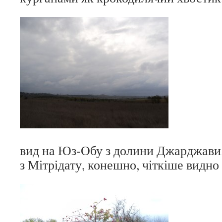
вид на Юз-Обу з долини Джарджави.
з Мітрідату, конешно, чіткіше видно 