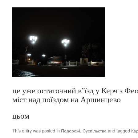
це уже остаточний в’їзд у Керч з Фео
міст над поїздом на Аршинцево
цьом
This entry was posted in
Подорожі
,
Суспільство
and tagged
Ке